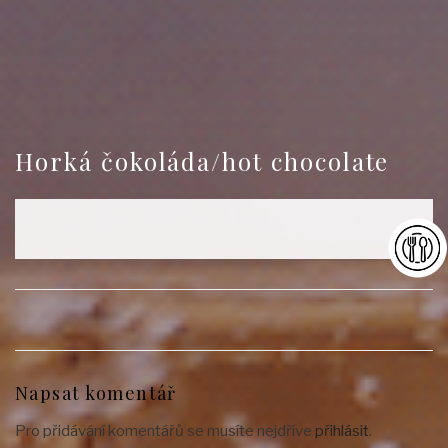
Horká čokoláda/hot chocolate
Napsat komentář
Pro přidávání komentářů se musíte nejdříve
přihlásit
.