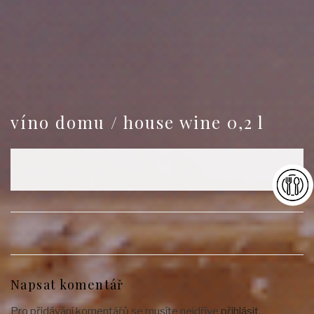
víno domu / house wine 0,2 l
Napsat komentář
Pro přidávání komentářů se musíte nejdříve
přihlásit
.