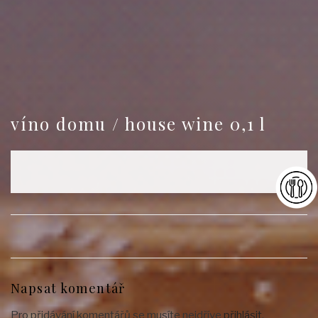
víno domu / house wine 0,1 l
Napsat komentář
Pro přidávání komentářů se musíte nejdříve
přihlásit
.