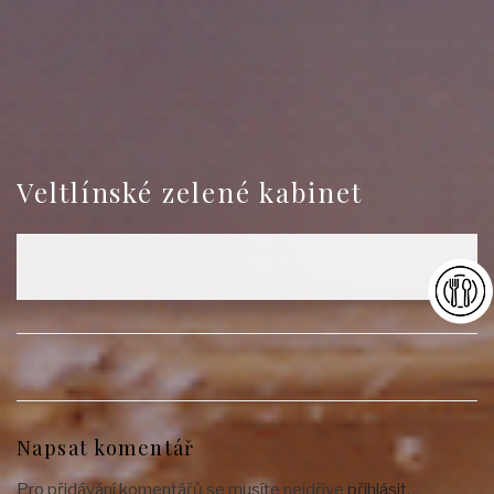
Veltlínské zelené kabinet
Napsat komentář
Pro přidávání komentářů se musíte nejdříve
přihlásit
.