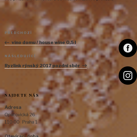
Navigace
Předchozí
PŘEDCHOZÍ
pro
příspěvek
příspěvek
víno domu / house wine 0,5 l
F
Následující
NÁSLEDUJÍCÍ
a
příspěvek
Ryzlink rýnský 2017 pozdní sběr
c
e
I
b
n
o
s
NAJDETE NÁS
o
t
Adresa
k
a
Opatovická 26
g
110 00 Praha 1
r
Otevírací doba