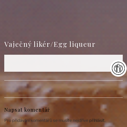
Vaječný likér/Egg liqueur
Napsat komentář
Pro přidávání komentářů se musíte nejdříve
přihlásit
.