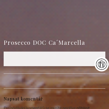
Prosecco DOC Ca´Marcella
Napsat komentář
Pro přidávání komentářů se musíte nejdříve
přihlásit
.