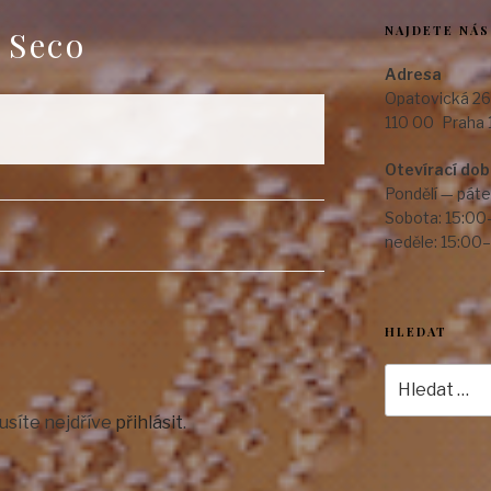
NAJDETE NÁS
 Seco
Adresa
Opatovická 26
110 00 Praha 
Otevírací do
Pondělí — páte
Sobota: 15:00
neděle: 15:00
HLEDAT
Hledat:
usíte nejdříve
přihlásit
.