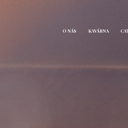
Přejít
k
obsahu
webu
O NÁS
KAVÁRNA
CA