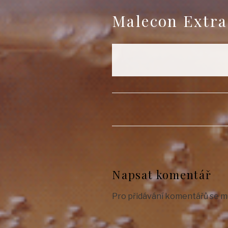
Malecon Extra
Napsat komentář
Pro přidávání komentářů se m