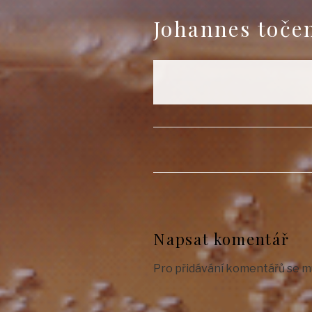
Johannes točen
Napsat komentář
Pro přidávání komentářů se m