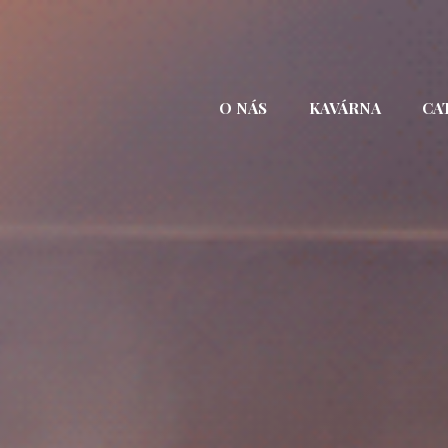
Přejít
k
obsahu
webu
O NÁS
KAVÁRNA
CA