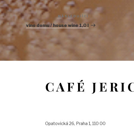
NÁSLEDUJÍCÍ
Následující
příspěvek
víno domu / house wine 1,0 l
CAFÉ JERI
Opatovická 26, Praha 1, 110 00