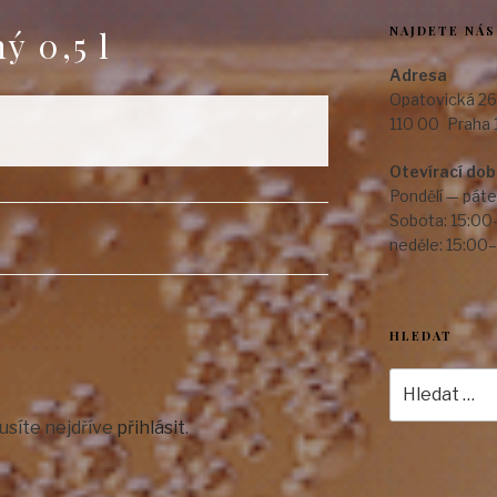
NAJDETE NÁS
ý 0,5 l
Adresa
Opatovická 26
110 00 Praha 
Otevírací do
Pondělí — páte
Sobota: 15:00
neděle: 15:00
HLEDAT
Hledat:
usíte nejdříve
přihlásit
.