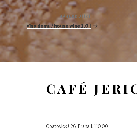
NÁSLEDUJÍCÍ
Následující
příspěvek
víno domu / house wine 1,0 l
CAFÉ JERI
Opatovická 26, Praha 1, 110 00