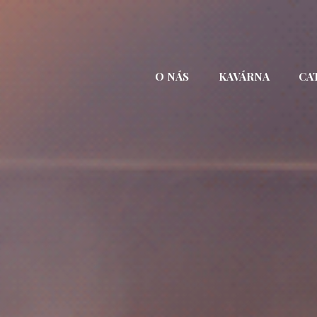
Přejít
k
obsahu
webu
O NÁS
KAVÁRNA
CA