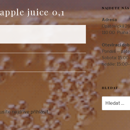
NAJDETE NÁS
apple juice 0,1
Adresa
Opatovická 26
110 00 Praha 
Otevírací do
Pondělí — páte
Sobota: 15:00
neděle: 15:00
HLEDAT
Hledat:
usíte nejdříve
přihlásit
.