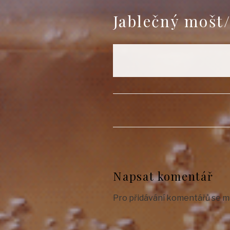
Jablečný mošt/
Napsat komentář
Pro přidávání komentářů se m