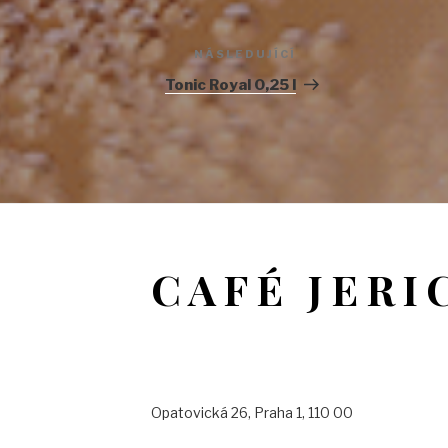
NÁSLEDUJÍCÍ
Následující
příspěvek
Tonic Royal 0,25 l
CAFÉ JERI
Opatovická 26, Praha 1, 110 00