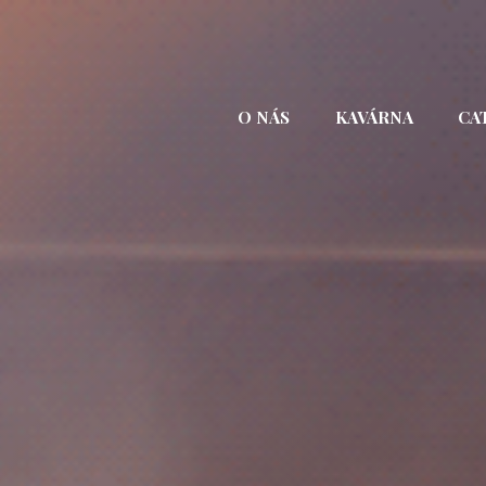
Přejít
k
obsahu
webu
O NÁS
KAVÁRNA
CA