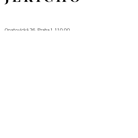
Opatovická 26, Praha 1, 110 00
Otevírací doba:
pondělí — pátek: 11:00–01:00
sobota: 15:00-01:00
neděle: 15:00-00:00
Facebook
Instagram
Email