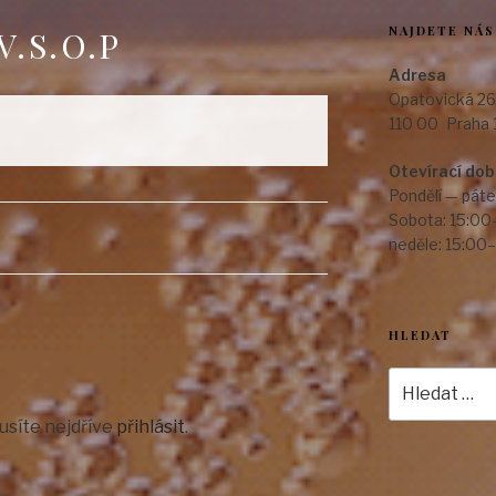
NAJDETE NÁS
V.S.O.P
Adresa
Opatovická 26
110 00 Praha 
Otevírací do
Pondělí — páte
Sobota: 15:00
neděle: 15:00
HLEDAT
Hledat:
usíte nejdříve
přihlásit
.