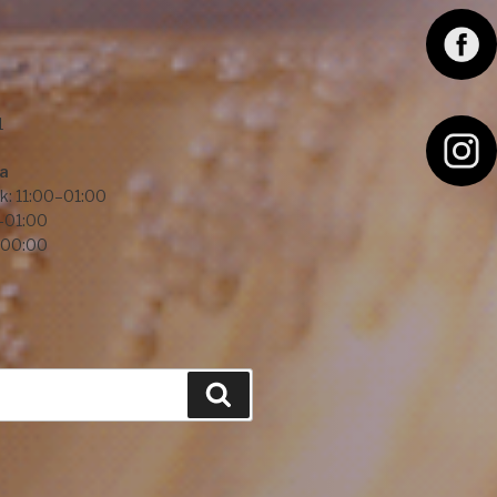
F
a
c
1
e
I
ba
b
n
k: 11:00–01:00
–01:00
o
s
–00:00
o
t
k
a
g
r
Hledání
a
m