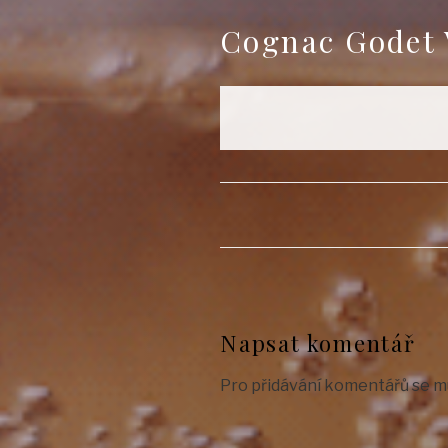
Cognac Godet 
Napsat komentář
Pro přidávání komentářů se m