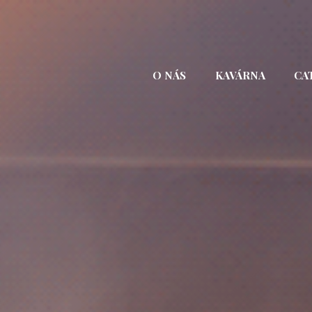
Přejít
k
obsahu
webu
O NÁS
KAVÁRNA
CA