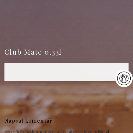
Club Mate 0,33l
Napsat komentář
Pro přidávání komentářů se musíte nejdříve
přihlásit
.