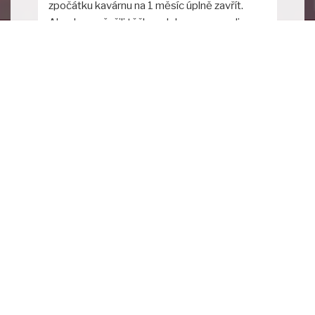
zpočátku kavárnu na 1 měsíc úplně zavřít.
Abychom přežili těžkou dobu a nemuseli
podnik uzavřít natrvalo, rozhodli jsme se
otevřít alespoň výdejní okénko. Majitel Havel
s partnerkou Terezou se chopili kuchyně a
sami vařili hostům každý den obědy do
krabičky.
2020 květen
25.5. otevíráme vnitřní porstory kavárny. Krizi
jsme jakž-takž překlepali a vyhlížíme lepší
zítřky. Těšíme se na vás.