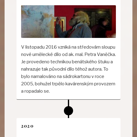
V listopadu 2016 vzniká na středovám sloupu
nové umělecké dílo od ak. mal. Petra Vaněčka.
Je provedeno technikou benátského štuku a
nahrazuje tak původní dílo téhož autora. To
bylo namalováno na sádrokartonu v roce
2005, bohužel trpělo kavárenským provozem
a ropadalo se.
2020